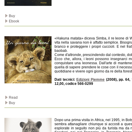
Buy
Ebook
«Hakuna matata» diceva Simba, il re leone di Wal
vita nella savana non è affatto semplice. Bisogna 
branco e proteggere i propri cuccioli. E nel fr
baobab.
Come d'altronde, prescindendo dal contesto, dobb
Ecco che, allora, i leoni possono insegnarci m
conquistare una leonessa. Dall'arte di mantener
quella di sapere prendere le cose con il necessar
quotidiane e vivere ogni giorno da re della forest
Dati tecnici:
Edizioni Piemme
(2008), pp. 64,
12,00, codice 566-0299
Read
Buy
Dopo una prima visita in Africa, nel 1995, in B
sembra attanagliare chiunque si accosti a quest
esplorate in seguito non più da turista ma da r