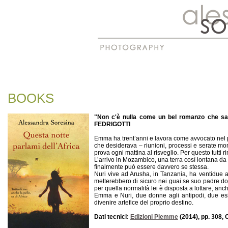
BOOKS
"Non c'è nulla come un bel romanzo che sapp
FEDRIGOTTI
Emma ha trent’anni e lavora come avvocato nel p
che desiderava – riunioni, processi e serate mo
prova ogni mattina al risveglio. Per questo tutt
L’arrivo in Mozambico, una terra così lontana da 
finalmente può essere davvero se stessa.
Nuri vive ad Arusha, in Tanzania, ha ventidue a
metterebbero di sicuro nei guai se suo padre dove
per quella normalità lei è disposta a lottare, anch
Emma e Nuri, due donne agli antipodi, due esis
divenire artefice del proprio destino.
Dati tecnici:
Edizioni Piemme
(2014), pp. 308,